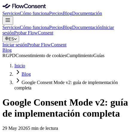
Servicios
Cómo funciona
Precios
Blog
Documentación
Servicios
Cómo funciona
Precios
Blog
Documentación
Iniciar
sesión
Probar FlowConsent
ES
Iniciar sesión
Probar FlowConsent
Blog
RGPD
Consentimiento de cookies
Cumplimiento
Guías
Inicio
Blog
Google Consent Mode v2: guía de implementación
completa
Google Consent Mode v2: guía
de implementación completa
29 May 2026
5 min de lectura