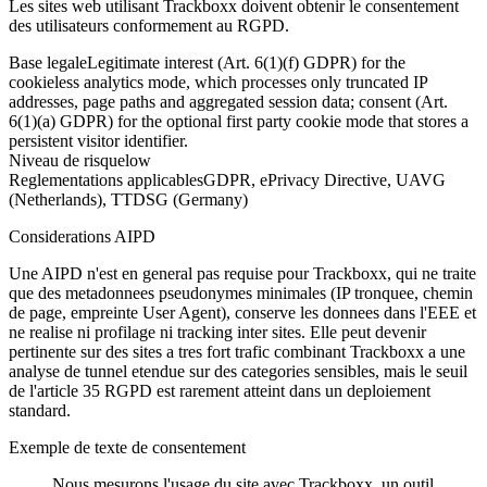
Les sites web utilisant Trackboxx doivent obtenir le consentement
des utilisateurs conformement au RGPD.
Base legale
Legitimate interest (Art. 6(1)(f) GDPR) for the
cookieless analytics mode, which processes only truncated IP
addresses, page paths and aggregated session data; consent (Art.
6(1)(a) GDPR) for the optional first party cookie mode that stores a
persistent visitor identifier.
Niveau de risque
low
Reglementations applicables
GDPR, ePrivacy Directive, UAVG
(Netherlands), TTDSG (Germany)
Considerations AIPD
Une AIPD n'est en general pas requise pour Trackboxx, qui ne traite
que des metadonnees pseudonymes minimales (IP tronquee, chemin
de page, empreinte User Agent), conserve les donnees dans l'EEE et
ne realise ni profilage ni tracking inter sites. Elle peut devenir
pertinente sur des sites a tres fort trafic combinant Trackboxx a une
analyse de tunnel etendue sur des categories sensibles, mais le seuil
de l'article 35 RGPD est rarement atteint dans un deploiement
standard.
Exemple de texte de consentement
Nous mesurons l'usage du site avec Trackboxx, un outil