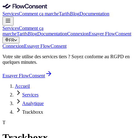
Services
Comment ça marche
Tarifs
Blog
Documentation
Services
Comment ça
marche
Tarifs
Blog
Documentation
Connexion
Essayer FlowConsent
FR
Connexion
Essayer FlowConsent
Votre site utilise des services tiers ? Soyez conforme au RGPD en
quelques minutes.
Essayer FlowConsent
Accueil
Services
Analytique
Trackboxx
T
Trackboxx