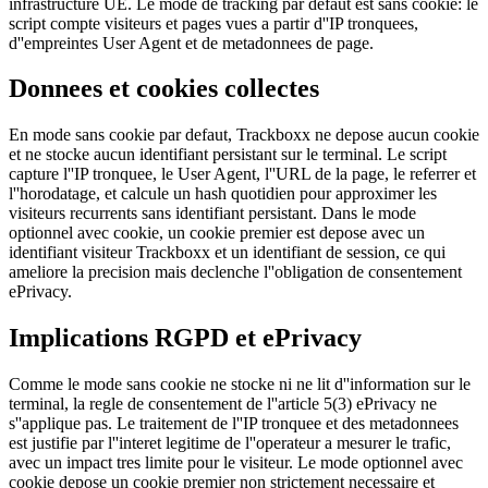
infrastructure UE. Le mode de tracking par defaut est sans cookie: le
script compte visiteurs et pages vues a partir d''IP tronquees,
d''empreintes User Agent et de metadonnees de page.
Donnees et cookies collectes
En mode sans cookie par defaut, Trackboxx ne depose aucun cookie
et ne stocke aucun identifiant persistant sur le terminal. Le script
capture l''IP tronquee, le User Agent, l''URL de la page, le referrer et
l''horodatage, et calcule un hash quotidien pour approximer les
visiteurs recurrents sans identifiant persistant. Dans le mode
optionnel avec cookie, un cookie premier est depose avec un
identifiant visiteur Trackboxx et un identifiant de session, ce qui
ameliore la precision mais declenche l''obligation de consentement
ePrivacy.
Implications RGPD et ePrivacy
Comme le mode sans cookie ne stocke ni ne lit d''information sur le
terminal, la regle de consentement de l''article 5(3) ePrivacy ne
s''applique pas. Le traitement de l''IP tronquee et des metadonnees
est justifie par l''interet legitime de l''operateur a mesurer le trafic,
avec un impact tres limite pour le visiteur. Le mode optionnel avec
cookie depose un cookie premier non strictement necessaire et