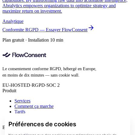
capabilities. By transforming raw data into actionable intelligence,
Abralytics empowers organizations to optimize strategy and
maximize return on investment.
Analytique
Conformite RGPD — Essayer FlowConsent
Plan gratuit · Installation 10 min
Le consentement conforme RGPD, hébergé en Europe,
en moins de dix minutes — sans cookie wall.
EU-HOSTED
·
RGPD
·
SOC 2
Produit
Services
Comment ça marche
Tarifs
Extension
Préférences de cookies
Entreprise