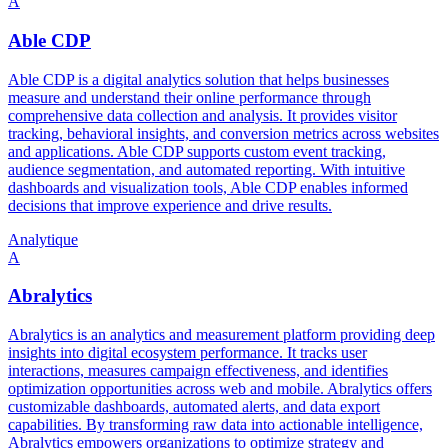
A
Able CDP
Able CDP is a digital analytics solution that helps businesses
measure and understand their online performance through
comprehensive data collection and analysis. It provides visitor
tracking, behavioral insights, and conversion metrics across websites
and applications. Able CDP supports custom event tracking,
audience segmentation, and automated reporting. With intuitive
dashboards and visualization tools, Able CDP enables informed
decisions that improve experience and drive results.
Analytique
A
Abralytics
Abralytics is an analytics and measurement platform providing deep
insights into digital ecosystem performance. It tracks user
interactions, measures campaign effectiveness, and identifies
optimization opportunities across web and mobile. Abralytics offers
customizable dashboards, automated alerts, and data export
capabilities. By transforming raw data into actionable intelligence,
Abralytics empowers organizations to optimize strategy and