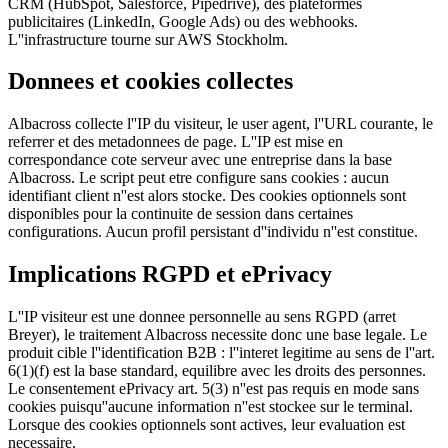
CRM (HubSpot, Salesforce, Pipedrive), des plateformes
publicitaires (LinkedIn, Google Ads) ou des webhooks.
L''infrastructure tourne sur AWS Stockholm.
Donnees et cookies collectes
Albacross collecte l''IP du visiteur, le user agent, l''URL courante, le
referrer et des metadonnees de page. L''IP est mise en
correspondance cote serveur avec une entreprise dans la base
Albacross. Le script peut etre configure sans cookies : aucun
identifiant client n''est alors stocke. Des cookies optionnels sont
disponibles pour la continuite de session dans certaines
configurations. Aucun profil persistant d''individu n''est constitue.
Implications RGPD et ePrivacy
L''IP visiteur est une donnee personnelle au sens RGPD (arret
Breyer), le traitement Albacross necessite donc une base legale. Le
produit cible l''identification B2B : l''interet legitime au sens de l''art.
6(1)(f) est la base standard, equilibre avec les droits des personnes.
Le consentement ePrivacy art. 5(3) n''est pas requis en mode sans
cookies puisqu''aucune information n''est stockee sur le terminal.
Lorsque des cookies optionnels sont actives, leur evaluation est
necessaire.