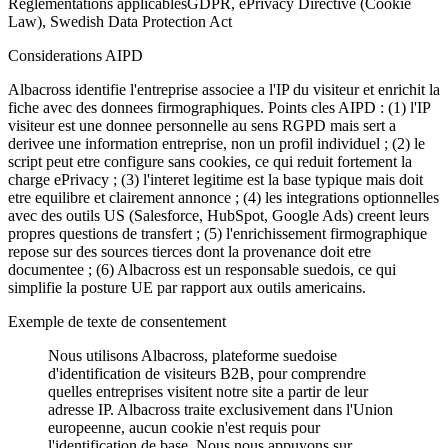
Reglementations applicables
GDPR, ePrivacy Directive (Cookie
Law), Swedish Data Protection Act
Considerations AIPD
Albacross identifie l'entreprise associee a l'IP du visiteur et enrichit la
fiche avec des donnees firmographiques. Points cles AIPD : (1) l'IP
visiteur est une donnee personnelle au sens RGPD mais sert a
derivee une information entreprise, non un profil individuel ; (2) le
script peut etre configure sans cookies, ce qui reduit fortement la
charge ePrivacy ; (3) l'interet legitime est la base typique mais doit
etre equilibre et clairement annonce ; (4) les integrations optionnelles
avec des outils US (Salesforce, HubSpot, Google Ads) creent leurs
propres questions de transfert ; (5) l'enrichissement firmographique
repose sur des sources tierces dont la provenance doit etre
documentee ; (6) Albacross est un responsable suedois, ce qui
simplifie la posture UE par rapport aux outils americains.
Exemple de texte de consentement
Nous utilisons Albacross, plateforme suedoise
d'identification de visiteurs B2B, pour comprendre
quelles entreprises visitent notre site a partir de leur
adresse IP. Albacross traite exclusivement dans l'Union
europeenne, aucun cookie n'est requis pour
l'identification de base. Nous nous appuyons sur