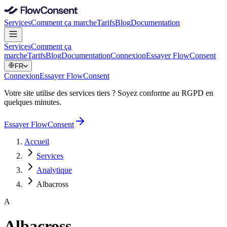
Services
Comment ça marche
Tarifs
Blog
Documentation
Services
Comment ça
marche
Tarifs
Blog
Documentation
Connexion
Essayer FlowConsent
FR
Connexion
Essayer FlowConsent
Votre site utilise des services tiers ? Soyez conforme au RGPD en
quelques minutes.
Essayer FlowConsent
Accueil
Services
Analytique
Albacross
A
Albacross