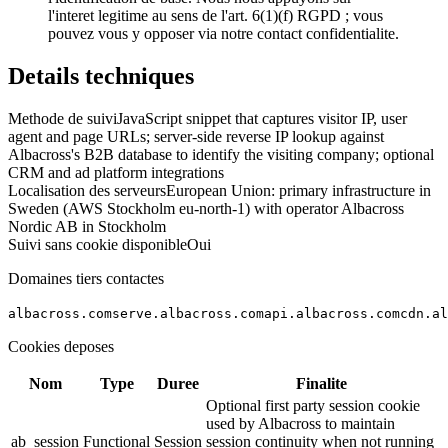
l'interet legitime au sens de l'art. 6(1)(f) RGPD ; vous
pouvez vous y opposer via notre contact confidentialite.
Details techniques
Methode de suivi
JavaScript snippet that captures visitor IP, user
agent and page URLs; server-side reverse IP lookup against
Albacross's B2B database to identify the visiting company; optional
CRM and ad platform integrations
Localisation des serveurs
European Union: primary infrastructure in
Sweden (AWS Stockholm eu-north-1) with operator Albacross
Nordic AB in Stockholm
Suivi sans cookie disponible
Oui
Domaines tiers contactes
albacross.com
serve.albacross.com
api.albacross.com
cdn.al
Cookies deposes
Nom
Type
Duree
Finalite
Optional first party session cookie
used by Albacross to maintain
ab_session
Functional
Session
session continuity when not running