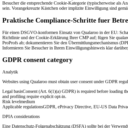
Besucher die entsprechende Cookie-Kategorie (typischerweise als Anal
sein. Vorangekreuzte Kästchen oder implizite Einwilligung sind ge
Praktische Compliance-Schritte fuer Betr
Für einen DSGVO-konformen Einsatz von Qualaroo in der EU: Schalte
Richtlinie und der Cookie-Erklärung Ihrer CMP auf; fügen Sie qualaro
ProProfs ab; dokumentieren Sie den Übermittlungsmechanismus (DPF 
Informieren Sie Besucher in Ihrem Einwilligungshinweis klar darüber
GDPR consent category
Analytik
Websites using Qualaroo must obtain user consent under GDPR regul
Legal basis
Consent (Art. 6(1)(a) GDPR) is required before loading the
and profiling require explicit opt-in.
Risk level
medium
Applicable regulations
GDPR, ePrivacy Directive, EU-US Data Pri
DPIA considerations
Eine Datenschutz-Folgenabschätzung (DSFA) sollte bei der Verwendu