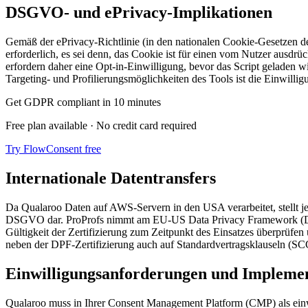
DSGVO- und ePrivacy-Implikationen
Gemäß der ePrivacy-Richtlinie (in den nationalen Cookie-Gesetzen de
erforderlich, es sei denn, das Cookie ist für einen vom Nutzer ausdr
erfordern daher eine Opt-in-Einwilligung, bevor das Script geladen
Targeting- und Profilierungsmöglichkeiten des Tools ist die Einwilli
Get GDPR compliant in 10 minutes
Free plan available · No credit card required
Try FlowConsent free
Internationale Datentransfers
Da Qualaroo Daten auf AWS-Servern in den USA verarbeitet, stellt 
DSGVO dar. ProProfs nimmt am EU-US Data Privacy Framework (DPF) te
Gültigkeit der Zertifizierung zum Zeitpunkt des Einsatzes überprüfen
neben der DPF-Zertifizierung auch auf Standardvertragsklauseln (SC
Einwilligungsanforderungen und Impleme
Qualaroo muss in Ihrer Consent Management Platform (CMP) als einwi