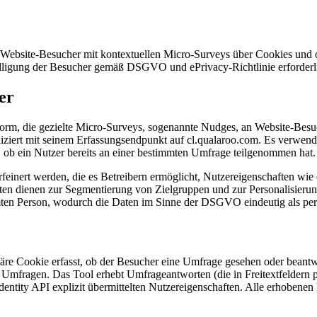
Website-Besucher mit kontextuellen Micro-Surveys über Cookies und op
willigung der Besucher gemäß DSGVO und ePrivacy-Richtlinie erforderl
er
tform, die gezielte Micro-Surveys, sogenannte Nudges, an Website-Besuc
ert mit seinem Erfassungsendpunkt auf cl.qualaroo.com. Es verwende
 ob ein Nutzer bereits an einer bestimmten Umfrage teilgenommen hat.
feinert werden, die es Betreibern ermöglicht, Nutzereigenschaften wi
ten dienen zur Segmentierung von Zielgruppen und zur Personalisierun
mten Person, wodurch die Daten im Sinne der DSGVO eindeutig als pe
e Cookie erfasst, ob der Besucher eine Umfrage gesehen oder beantwor
Umfragen. Das Tool erhebt Umfrageantworten (die in Freitextfeldern 
dentity API explizit übermittelten Nutzereigenschaften. Alle erhobene