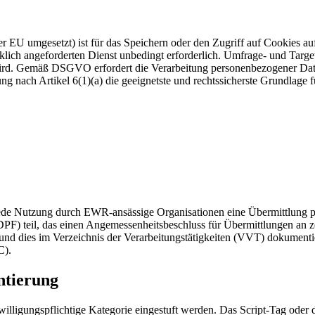
r EU umgesetzt) ist für das Speichern oder den Zugriff auf Cookies au
ücklich angeforderten Dienst unbedingt erforderlich. Umfrage- und Tar
 wird. Gemäß DSGVO erfordert die Verarbeitung personenbezogener Dat
gung nach Artikel 6(1)(a) die geeignetste und rechtssicherste Grundlag
jede Nutzung durch EWR-ansässige Organisationen eine Übermittlung p
il, das einen Angemessenheitsbeschluss für Übermittlungen an zertifi
 und dies im Verzeichnis der Verarbeitungstätigkeiten (VVT) dokumentie
C).
ntierung
lligungspflichtige Kategorie eingestuft werden. Das Script-Tag oder 