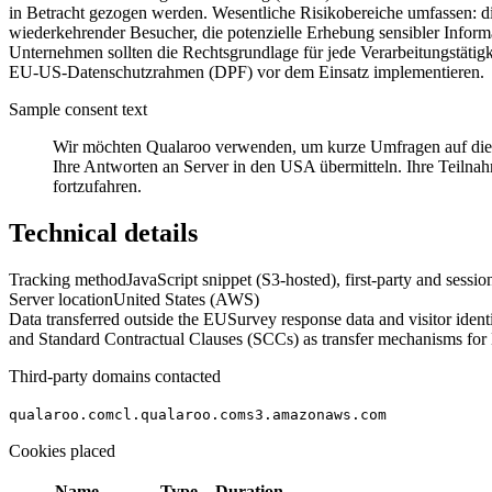
in Betracht gezogen werden. Wesentliche Risikobereiche umfassen: 
wiederkehrender Besucher, die potenzielle Erhebung sensibler Infor
Unternehmen sollten die Rechtsgrundlage für jede Verarbeitungstäti
EU-US-Datenschutzrahmen (DPF) vor dem Einsatz implementieren.
Sample consent text
Wir möchten Qualaroo verwenden, um kurze Umfragen auf dies
Ihre Antworten an Server in den USA übermitteln. Ihre Teilna
fortzufahren.
Technical details
Tracking method
JavaScript snippet (S3-hosted), first-party and session
Server location
United States (AWS)
Data transferred outside the EU
Survey response data and visitor iden
and Standard Contractual Clauses (SCCs) as transfer mechanisms for
Third-party domains contacted
qualaroo.com
cl.qualaroo.com
s3.amazonaws.com
Cookies placed
Name
Type
Duration