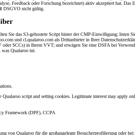
yse, Feedback oder Forschung bezeichnet) aktiv akzeptiert hat. Das Ein
mäß DSGVO nicht gültig.
eiber
n Sie das S3-gehostete Script hinter der CMP-Einwilligung; listen Si
o.com und cl.qualaroo.com als Drittanbieter in Ihrer Datenschutzerklä
oder SCCs) in Ihrem VVT; und erwägen Sie eine DSFA bei Verwendung 
, was Qualaroo tut.
ations.
 Qualaroo script and setting cookies. Legitimate interest may apply only
vacy Framework (DPF), CCPA
ng von Qualaroo für die großangelegte Besucherprofilierung oder be