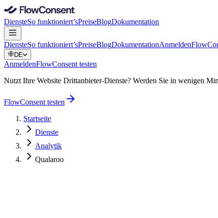
Dienste
So funktioniert’s
Preise
Blog
Dokumentation
Dienste
So funktioniert’s
Preise
Blog
Dokumentation
Anmelden
FlowCon
DE
Anmelden
FlowConsent testen
Nutzt Ihre Website Drittanbieter-Dienste? Werden Sie in wenigen
FlowConsent testen
Startseite
Dienste
Analytik
Qualaroo