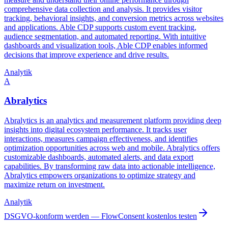
comprehensive data collection and analysis. It provides visitor
tracking, behavioral insights, and conversion metrics across websites
and applications. Able CDP supports custom event tracking,
audience segmentation, and automated reporting. With intuitive
dashboards and visualization tools, Able CDP enables informed
decisions that improve experience and drive results.
Analytik
A
Abralytics
Abralytics is an analytics and measurement platform providing deep
insights into digital ecosystem performance. It tracks user
interactions, measures campaign effectiveness, and identifies
optimization opportunities across web and mobile. Abralytics offers
customizable dashboards, automated alerts, and data export
capabilities. By transforming raw data into actionable intelligence,
Abralytics empowers organizations to optimize strategy and
maximize return on investment.
Analytik
DSGVO-konform werden — FlowConsent kostenlos testen