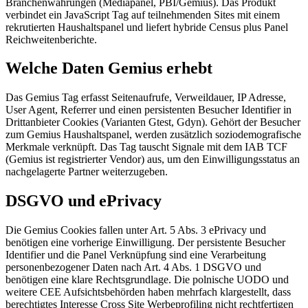
Branchenwährungen (Mediapanel, PBI/Gemius). Das Produkt
verbindet ein JavaScript Tag auf teilnehmenden Sites mit einem
rekrutierten Haushaltspanel und liefert hybride Census plus Panel
Reichweitenberichte.
Welche Daten Gemius erhebt
Das Gemius Tag erfasst Seitenaufrufe, Verweildauer, IP Adresse,
User Agent, Referrer und einen persistenten Besucher Identifier in
Drittanbieter Cookies (Varianten Gtest, Gdyn). Gehört der Besucher
zum Gemius Haushaltspanel, werden zusätzlich soziodemografische
Merkmale verknüpft. Das Tag tauscht Signale mit dem IAB TCF
(Gemius ist registrierter Vendor) aus, um den Einwilligungsstatus an
nachgelagerte Partner weiterzugeben.
DSGVO und ePrivacy
Die Gemius Cookies fallen unter Art. 5 Abs. 3 ePrivacy und
benötigen eine vorherige Einwilligung. Der persistente Besucher
Identifier und die Panel Verknüpfung sind eine Verarbeitung
personenbezogener Daten nach Art. 4 Abs. 1 DSGVO und
benötigen eine klare Rechtsgrundlage. Die polnische UODO und
weitere CEE Aufsichtsbehörden haben mehrfach klargestellt, dass
berechtigtes Interesse Cross Site Werbeprofiling nicht rechtfertigen