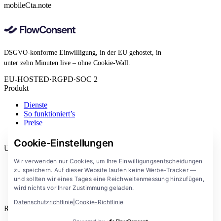
mobileCta.note
DSGVO-konforme Einwilligung, in der EU gehostet, in
unter zehn Minuten live – ohne Cookie-Wall.
EU-HOSTED
·
RGPD
·
SOC 2
Produkt
Dienste
So funktioniert’s
Preise
Erweiterung
Cookie-Einstellungen
Unternehmen
Wir verwenden nur Cookies, um Ihre Einwilligungsentscheidungen
Blog
zu speichern. Auf dieser Website laufen keine Werbe-Tracker —
Dokumentation
und sollten wir eines Tages eine Reichweitenmessung hinzufügen,
Lösungen
wird nichts vor Ihrer Zustimmung geladen.
FlowConsent App
Datenschutzrichtlinie
|
Cookie-Richtlinie
Rechtliches