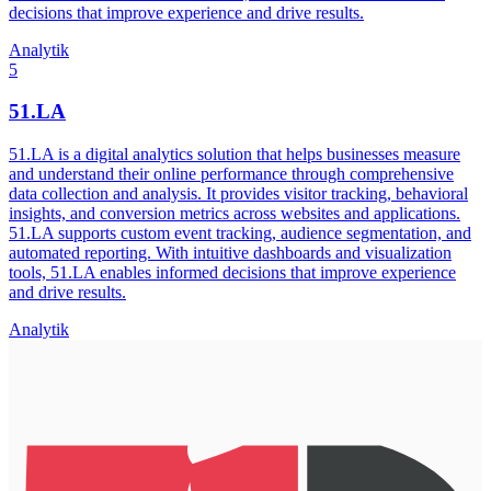
decisions that improve experience and drive results.
Analytik
5
51.LA
51.LA is a digital analytics solution that helps businesses measure
and understand their online performance through comprehensive
data collection and analysis. It provides visitor tracking, behavioral
insights, and conversion metrics across websites and applications.
51.LA supports custom event tracking, audience segmentation, and
automated reporting. With intuitive dashboards and visualization
tools, 51.LA enables informed decisions that improve experience
and drive results.
Analytik