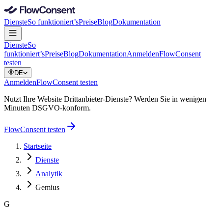
Dienste
So funktioniert’s
Preise
Blog
Dokumentation
Dienste
So
funktioniert’s
Preise
Blog
Dokumentation
Anmelden
FlowConsent
testen
DE
Anmelden
FlowConsent testen
Nutzt Ihre Website Drittanbieter-Dienste? Werden Sie in wenigen
Minuten DSGVO-konform.
FlowConsent testen
Startseite
Dienste
Analytik
Gemius
G