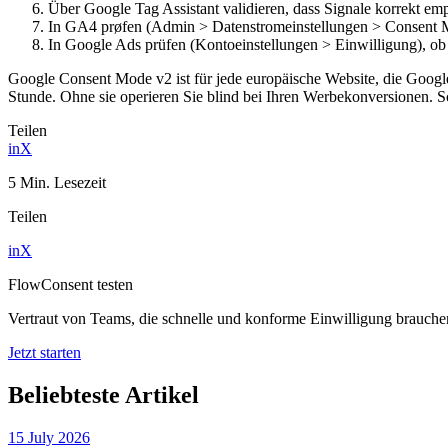
Über Google Tag Assistant validieren, dass Signale korrekt e
In GA4 prøfen (Admin > Datenstromeinstellungen > Consent Mo
In Google Ads prüfen (Kontoeinstellungen > Einwilligung), ob M
Google Consent Mode v2 ist für jede europäische Website, die Goog
Stunde. Ohne sie operieren Sie blind bei Ihren Werbekonversionen. Sc
Teilen
in
X
5 Min. Lesezeit
Teilen
in
X
FlowConsent testen
Vertraut von Teams, die schnelle und konforme Einwilligung brauche
Jetzt starten
Beliebteste Artikel
15 July 2026