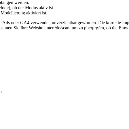
mpfangen werden.
de), ob der Modus aktiv ist.
odellierung aktiviert ist.
le Ads oder GA4 verwendet, unverzichtbar geworden. Die korrekte Imp
annen Sie Ihre Website unter /de/scan, um zu øberprøfen, ob die Einwil
n.