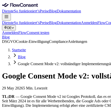
Dienste
So funktioniert’s
Preise
Blog
Dokumentation
Dienste
So funktioniert’s
Preise
Blog
Dokumentation
Anmelden
FlowCon
DE
Anmelden
FlowConsent testen
Blog
DSGVO
Cookie-Einwilligung
Compliance
Anleitungen
Startseite
Blog
Google Consent Mode v2: vollständiger Implementierungsl
Google Consent Mode v2: vollst
29 May 2026
5 Min. Lesezeit
TL;DR
— Google Consent Mode v2 ist Googles Protokoll, das es e
Seit März 2024 ist es für alle Werbetreibenden, die Google Ads oder
Einwilligung). Die Implementierung erfolgt øber eine zertifizierte