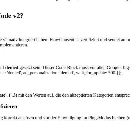
ode v2?
v2 nativ integriert haben. FlowConsent ist zertifiziert und sendet auto
implementieren.
auf
denied
gesetzt sein. Dieser Code-Block muss vor allen Google-Tag
data: 'denied', ad_personalization: 'denied', wait_for_update: 500 });
e', {...})
mit den Werten auf, die den akzeptierten Kategorien entspre
izieren
korrekt auslösen und vor der Einwilligung im Ping-Modus bleiben (od