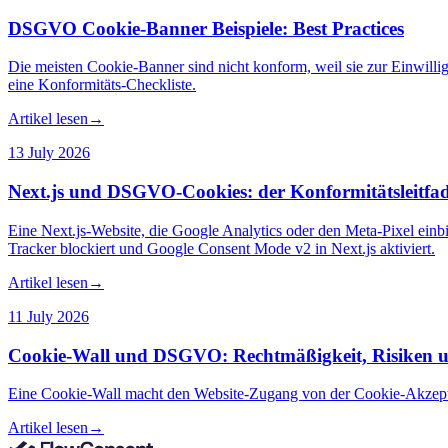
DSGVO Cookie-Banner Beispiele: Best Practices
Die meisten Cookie-Banner sind nicht konform, weil sie zur Einwilligu
eine Konformitäts-Checkliste.
Artikel lesen
→
13 July 2026
Next.js und DSGVO-Cookies: der Konformitätsleitfa
Eine Next.js-Website, die Google Analytics oder den Meta-Pixel einbi
Tracker blockiert und Google Consent Mode v2 in Next.js aktiviert.
Artikel lesen
→
11 July 2026
Cookie-Wall und DSGVO: Rechtmäßigkeit, Risiken u
Eine Cookie-Wall macht den Website-Zugang von der Cookie-Akzept
Artikel lesen
→