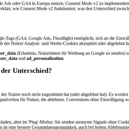
gle Ads oder GA4 in Europa nutzen, Consent Mode v2 zu implementiere
rklärt, wie Consent Mode v2 funktioniert, was den Unterschied zwisc
e-Tags (GA4, Google Ads, Floodlight) ermöglicht, sich an die Einwill
 ob der Nutzer Analyse- und Werbe-Cookies akzeptiert oder abgelehnt ha
ser_data
(Erlaubnis, Nutzerdaten für Werbung an Google zu senden) 
ser_data
und
ad_personalization
.
 der Unterschied?
r Nutzer noch nicht zugestimmt hat (oder abgelehnt hat). Es werden 
ignalverlust für Nutzer, die ablehnen. Conversions ohne Einwilligung we
den, aber im 'Ping'-Modus: Sie senden anonyme Signale ohne Cookie
ist eine bessere Gesamtdatengenauigkeit, auch bei hohen Ablehnungsra