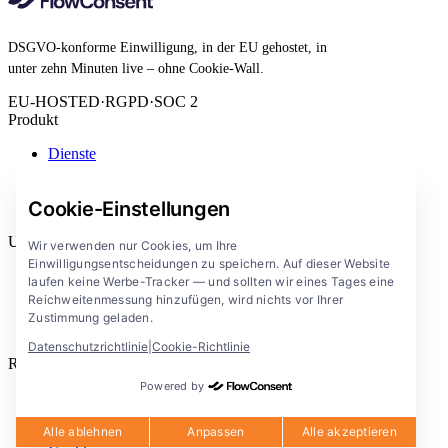
DSGVO-konforme Einwilligung, in der EU gehostet, in
unter zehn Minuten live – ohne Cookie-Wall.
EU-HOSTED
·
RGPD
·
SOC 2
Produkt
Dienste
So funktioniert’s
Preise
Cookie-Einstellungen
Erweiterung
Unternehmen
Wir verwenden nur Cookies, um Ihre
Einwilligungsentscheidungen zu speichern. Auf dieser Website
Blog
laufen keine Werbe-Tracker — und sollten wir eines Tages eine
Dokumentation
Reichweitenmessung hinzufügen, wird nichts vor Ihrer
Lösungen
Zustimmung geladen.
FlowConsent App
Datenschutzrichtlinie
|
Cookie-Richtlinie
Rechtliches
Powered by
Datenschutzerklärung
Nutzungsbedingungen
Alle ablehnen
Anpassen
Alle akzeptieren
Rechtlicher Hinweis