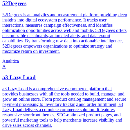
52Degrees
52Degrees is an analytics and measurement platform providing deep
insights into digital ecosystem performance. It tracks user
interactions, measures campaign effectiveness, and identifies
optimization opportunities across web and mobile. 52Degrees offers
customizable dashboards, automated alerts, and data export
capabilities. By transforming raw data into actionable intelligence,
52Degrees empowers organizations to optimize strategy and
maximize return on investment.
Analitica
A
a3 Lazy Load
a3 Lazy Load is a comprehensive e-commerce platform that
provides businesses with all the tools needed to build, manage, and
grow an online store. From product catalog management and secure
payment processing to inventory tracking and order fulfillment, a3
Lazy Load delivers a complete commerce solution. It features
responsive storefront themes, SEO-optimized product pages, and
powerful marketing tools to help merchants increase visibility and
drive sales across channels.