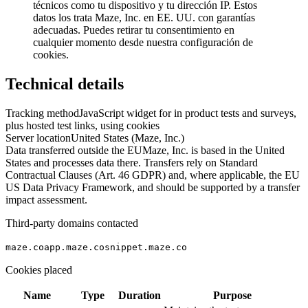
técnicos como tu dispositivo y tu dirección IP. Estos
datos los trata Maze, Inc. en EE. UU. con garantías
adecuadas. Puedes retirar tu consentimiento en
cualquier momento desde nuestra configuración de
cookies.
Technical details
Tracking method
JavaScript widget for in product tests and surveys,
plus hosted test links, using cookies
Server location
United States (Maze, Inc.)
Data transferred outside the EU
Maze, Inc. is based in the United
States and processes data there. Transfers rely on Standard
Contractual Clauses (Art. 46 GDPR) and, where applicable, the EU
US Data Privacy Framework, and should be supported by a transfer
impact assessment.
Third-party domains contacted
maze.co
app.maze.co
snippet.maze.co
Cookies placed
Name
Type
Duration
Purpose