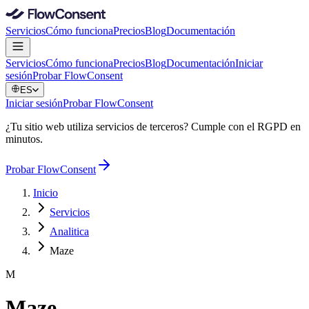
Servicios
Cómo funciona
Precios
Blog
Documentación
Servicios
Cómo funciona
Precios
Blog
Documentación
Iniciar
sesión
Probar FlowConsent
ES
Iniciar sesión
Probar FlowConsent
¿Tu sitio web utiliza servicios de terceros? Cumple con el RGPD en
minutos.
Probar FlowConsent
Inicio
Servicios
Analitica
Maze
M
Maze