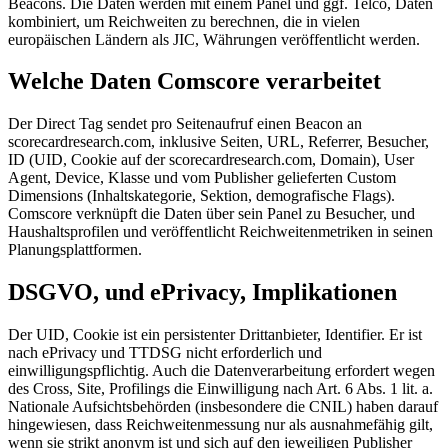
Beacons. Die Daten werden mit einem Panel und ggf. Telco, Daten
kombiniert, um Reichweiten zu berechnen, die in vielen
europäischen Ländern als JIC, Währungen veröffentlicht werden.
Welche Daten Comscore verarbeitet
Der Direct Tag sendet pro Seitenaufruf einen Beacon an
scorecardresearch.com, inklusive Seiten, URL, Referrer, Besucher,
ID (UID, Cookie auf der scorecardresearch.com, Domain), User
Agent, Device, Klasse und vom Publisher gelieferten Custom
Dimensions (Inhaltskategorie, Sektion, demografische Flags).
Comscore verknüpft die Daten über sein Panel zu Besucher, und
Haushaltsprofilen und veröffentlicht Reichweitenmetriken in seinen
Planungsplattformen.
DSGVO, und ePrivacy, Implikationen
Der UID, Cookie ist ein persistenter Drittanbieter, Identifier. Er ist
nach ePrivacy und TTDSG nicht erforderlich und
einwilligungspflichtig. Auch die Datenverarbeitung erfordert wegen
des Cross, Site, Profilings die Einwilligung nach Art. 6 Abs. 1 lit. a.
Nationale Aufsichtsbehörden (insbesondere die CNIL) haben darauf
hingewiesen, dass Reichweitenmessung nur als ausnahmefähig gilt,
wenn sie strikt anonym ist und sich auf den jeweiligen Publisher