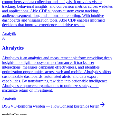
comprehensive data collection and analysis. It provides visitor
tracking, behavioral insights, and conversion metrics across websites
and applications. Able CDP supports custom event tracking,
audience segmentation, and automated reporting. With intuitive
dashboards and visualization tools, Able CDP enables informed
decisions that improve experience and drive results.
Analytik
A
Abralytics
Abralytics is an analytics and measurement platform providing deep
insights into digital ecosystem performance. It tracks user
interactions, measures campaign effectiveness, and identifies
optimization opportunities across web and mobile. Abralytics offers
customizable dashboards, automated alerts, and data export
capabilities. By transforming raw data into actionable intelligence,
Abralytics empowers organizations to optimize strategy and
maximize return on investment.
Analytik
DSGVO-konform werden — FlowConsent kostenlos testen
mobileCta.note