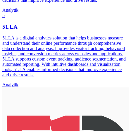
decisions that improve experience and drive results.
Analytik
5
51.LA
51.LA is a digital analytics solution that helps businesses measure
and understand their online performance through comprehensive
data collection and analysis. It provides visitor tracking, behavioral
insights, and conversion metrics across websites and applications.
51.LA supports custom event tracking, audience segmentation, and
automated reporting. With intuitive dashboards and visualization
tools, 51.LA enables informed decisions that improve experience
and drive results.
Analytik