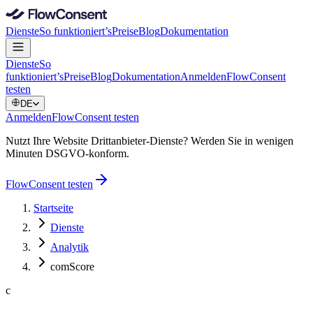
Dienste
So funktioniert’s
Preise
Blog
Dokumentation
Dienste
So
funktioniert’s
Preise
Blog
Dokumentation
Anmelden
FlowConsent
testen
DE
Anmelden
FlowConsent testen
Nutzt Ihre Website Drittanbieter-Dienste? Werden Sie in wenigen
Minuten DSGVO-konform.
FlowConsent testen
Startseite
Dienste
Analytik
comScore
c