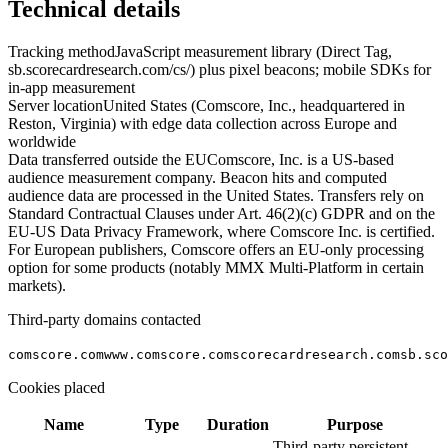
Technical details
Tracking method
JavaScript measurement library (Direct Tag,
sb.scorecardresearch.com/cs/) plus pixel beacons; mobile SDKs for
in-app measurement
Server location
United States (Comscore, Inc., headquartered in
Reston, Virginia) with edge data collection across Europe and
worldwide
Data transferred outside the EU
Comscore, Inc. is a US-based
audience measurement company. Beacon hits and computed
audience data are processed in the United States. Transfers rely on
Standard Contractual Clauses under Art. 46(2)(c) GDPR and on the
EU-US Data Privacy Framework, where Comscore Inc. is certified.
For European publishers, Comscore offers an EU-only processing
option for some products (notably MMX Multi-Platform in certain
markets).
Third-party domains contacted
comscore.com
www.comscore.com
scorecardresearch.com
sb.sco
Cookies placed
Name
Type
Duration
Purpose
Third-party persistent