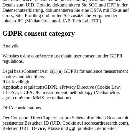
Details zum UID, Cookie, dokumentieren Sie SCC und DPF in der
Datenschutzerklärung, dokumentieren Sie eine DSFA mit Fokus auf
Cross, Site, Profiling und prüfen Sie zusätzliche Vorgaben der
lokalen JIC (Médiamétrie, agof, IAB Tech Lab TCF).
GDPR consent category
Analytik
Websites using comScore must obtain user consent under GDPR
regulations.
Legal basis
Consent (Art. 6(1)(a) GDPR) for audience measurement
cookies and identifiers
Risk level
high
Applicable regulations
GDPR, ePrivacy Directive (Cookie Law),
TTDSG, CCPA, JIC measurement methodology (Médiamétrie,
agof, comScore MMX accreditation)
DPIA considerations
Der Comscore Direct Tag erfasst pro Seitenaufruf einen Beacon mit
persistenter Besucher, ID (UID, Cookie auf scorecardresearch.com),
Referrer, URL, Device, Klasse und ggf. publisher, definierten