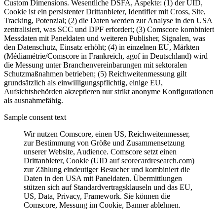
Custom Dimensions. Wesentliche DSFA, Aspekte: (1) der UID,
Cookie ist ein persistenter Drittanbieter, Identifier mit Cross, Site,
Tracking, Potenzial; (2) die Daten werden zur Analyse in den USA
zentralisiert, was SCC und DPF erfordert; (3) Comscore kombiniert
Messdaten mit Paneldaten und weiteren Publisher, Signalen, was
den Datenschutz, Einsatz erhöht; (4) in einzelnen EU, Märkten
(Médiamétrie/Comscore in Frankreich, agof in Deutschland) wird
die Messung unter Branchenvereinbarungen mit sektoralen
Schutzmaßnahmen betrieben; (5) Reichweitenmessung gilt
grundsätzlich als einwilligungspflichtig, einige EU,
Aufsichtsbehörden akzeptieren nur strikt anonyme Konfigurationen
als ausnahmefähig.
Sample consent text
Wir nutzen Comscore, einen US, Reichweitenmesser,
zur Bestimmung von Größe und Zusammensetzung
unserer Website, Audience. Comscore setzt einen
Drittanbieter, Cookie (UID auf scorecardresearch.com)
zur Zählung eindeutiger Besucher und kombiniert die
Daten in den USA mit Paneldaten. Übermittlungen
stützen sich auf Standardvertragsklauseln und das EU,
US, Data, Privacy, Framework. Sie können die
Comscore, Messung im Cookie, Banner ablehnen.